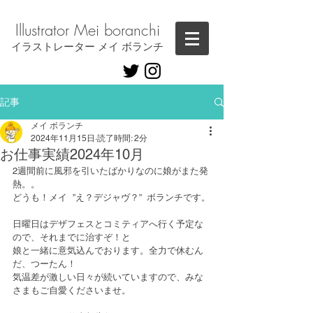
Illustrator ​Mei boranchi
​イラストレーター メイ ボランチ
記事
メイ ボランチ
2024年11月15日
読了時間: 2分
お仕事実績2024年10月
2週間前に風邪を引いたばかりなのに娘がまた発
熱。。
どうも！メイ  ”え？デジャヴ？”  ボランチです。
日曜日はデザフェスとコミティアへ行く予定な
ので、それまでに治すぞ！と
娘と一緒に意気込んでおります。全力で休むん
だ、つーたん！
気温差が激しい日々が続いていますので、みな
さまもご自愛くださいませ。