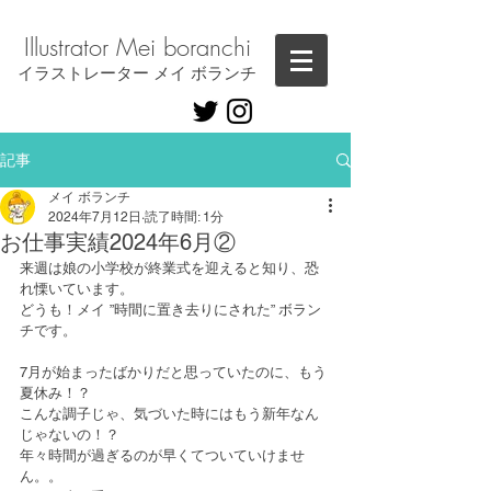
Illustrator ​Mei boranchi
​イラストレーター メイ ボランチ
記事
メイ ボランチ
2024年7月12日
読了時間: 1分
お仕事実績2024年6月②
来週は娘の小学校が終業式を迎えると知り、恐
れ慄いています。
どうも！メイ ”時間に置き去りにされた” ボラン
チです。
7月が始まったばかりだと思っていたのに、もう
夏休み！？
こんな調子じゃ、気づいた時にはもう新年なん
じゃないの！？
年々時間が過ぎるのが早くてついていけませ
ん。。