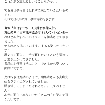
これが歳を重ねるということなのか。。
でもお仕事報告は忘れずに続けていきたいもの
です。
それでは6月のお仕事報告②行きます！
書籍『実はすごかった⁉︎嫌われ偉人伝』
真山知幸／日本能率協会マネジメントセンター
表紙と本文すべてのイラストを担当させて頂き
ました。
偉人25名を描いています。まぁぁ楽しかったで
す！
歴史って面白い！学び直したい！という気持ち
が湧き上がってきました。
書籍のお仕事は学ぶこともできるから楽しいし
面白いですね。
売れ行きは好調のようで、編集者さんも真山先
生もラジオ出演されていました。
聞き逃してしまったけれども。。（すみませ
ん）
本当に面白い本なのでたくさんの方に読んで頂
きたいです。