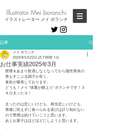
Illustrator ​Mei boranchi
​イラストレーター メイ ボランチ
記事
メイ ボランチ
2025年5月22日
読了時間: 1分
お仕事実績2025年3月
禁煙＆あまり飲酒しなくなってから慢性胃炎の
胃もすこぶる調子が良く、
食欲が爆発しております。
どうも！メイ ”体重が鰻上り” ボランチです！３
キロ太ったヨ！
太ったのは悲しいけども、相当悲しいけども、
胃痛に怯えずに食べられる喜びは計り知れない
ので禁煙は続けていこうと思います。
あとお菓子はほどほどにしようと思います。