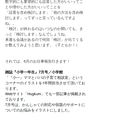
数字的にも要望的にも設置した方がいいってこ
とや増やした方がいいってことを
「設置を含め検討します」「他の方法を含め検
討します」ってずっと言っているんですよ
ね。。
「検討」が終わるのはいつなのか聞いても、き
っと「検討します」なんでしょうね。
来週も会議があるので何回「検討」が出てくる
か数えてみようと思います。（子どもか！）
それでは、6月のお仕事報告行きます！
雑誌『小学一年生』7月号／小学館
「『小一』ママとパパの子育て相談室」という
コーナーのイラストを1年間担当させて頂いてお
ります。
Webサイト「Hugkum」でも一部記事が掲載され
ております。
7月号は、かんしゃくの対応や宿題のサポートに
ついてのお悩みをイラストにしました。