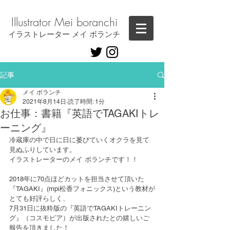
Illustrator ​Mei boranchi
​イラストレーター メイ ボランチ
記事
メイ ボランチ
2021年8月14日
読了時間: 1分
お仕事：書籍『英語でTAGAKIトレ
ーニング』
冷蔵庫の中で日に日に萎びていくオクラを見て
見ぬふりしています。
イラストレーターのメイ ボランチです！！
2018年に70点ほどカットを担当させて頂いた
『TAGAKI』(mpi松香フォニックス)という教材が
とても好評らしく、
7月31日に抜粋版の『英語でTAGAKIトレーニン
グ』（コスモピア）が出版されたとの嬉しいご
報告を頂きました！