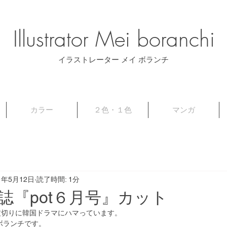
Illustrator ​Mei boranchi
​イラストレーター メイ ボランチ
カラー
２色・１色
マンガ
1年5月12日
読了時間: 1分
誌『pot６月号』カット
皮切りに韓国ドラマにハマっています。
ボランチです。