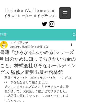
Illustrator ​Mei boranchi
​イラストレーター メイ ボランチ
記事
メイ ボランチ
2023年3月28日
読了時間: 1分
書籍『ひろがる!ふかめる!シリーズ
明日のために知っておきたいお金の
こと』株式会社りそなホールディン
グス 監修／新興出版社啓林館
章扉イラスト5点、本文イラスト46点、マンガ23
ページを担当させて頂きました。
描いているうちにどんどんキャラクター達に愛
着が湧いて、大変楽しく描かせて頂きました。
ご納品後に寂しくなって、しょぼんとしてしま
ったくらい。。